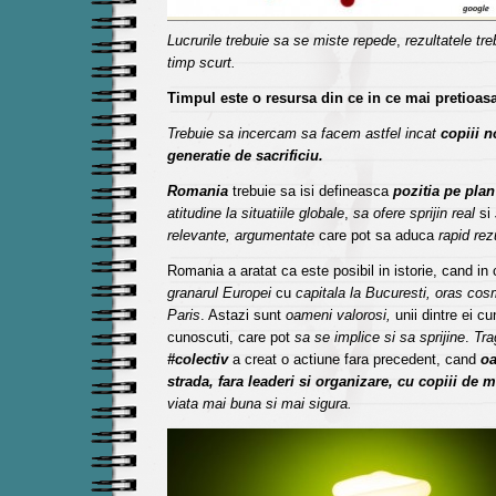
Lucrurile trebuie sa se miste repede
,
rezultatele tre
timp scurt.
Timpul este o resursa din ce in ce mai pretioasa
Trebuie sa incercam sa facem astfel incat
copiii n
generatie de sacrificiu.
Romania
trebuie sa isi defineasca
pozitia pe plan
atitudine la situatiile globale
,
sa ofere sprijin real
si
relevante, argumentate
care pot sa aduca
rapid rez
Romania a aratat ca este posibil in istorie, cand in 
granarul Europei
cu
capitala la Bucuresti, oras cos
Paris
. Astazi sunt
oameni valorosi,
unii dintre ei cu
cunoscuti, care pot
sa se implice si sa sprijine
.
Tra
#colectiv
a creat o actiune fara precedent, cand
oa
strada, fara leaderi si organizare, cu copiii de 
viata mai buna si mai sigura.