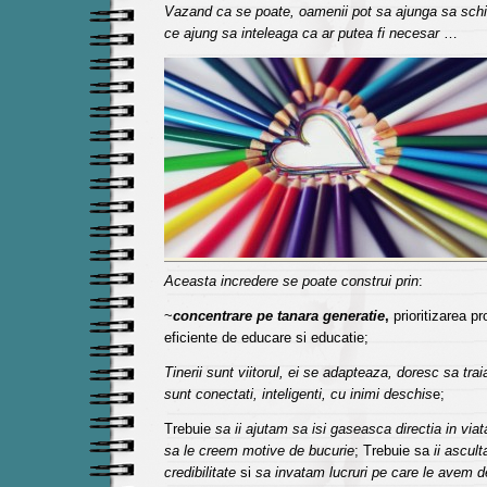
Vazand ca se poate, oamenii pot sa ajunga sa schim
ce ajung sa inteleaga ca ar putea fi necesar
…
Aceasta incredere se poate construi prin
:
~
concentrare pe tanara generatie
,
prioritizarea pr
eficiente de educare si educatie;
Tinerii sunt viitorul, ei se adapteaza, doresc sa tra
sunt conectati, inteligenti, cu inimi deschis
e;
Trebuie
sa ii ajutam sa isi gaseasca directia in via
sa le creem motive de bucurie
; Trebuie sa
ii ascul
credibilitate
si
sa invatam lucruri pe care le avem d