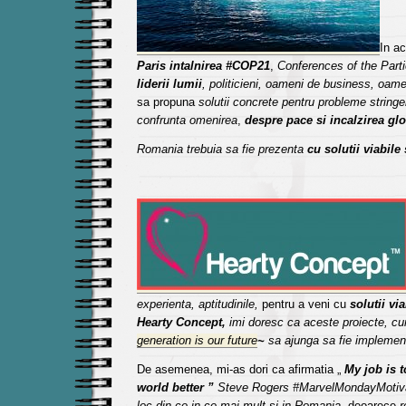
In ac
Paris intalnirea #COP21
,
Conferences of the Part
liderii lumii
, politicieni, oameni de business, oamen
sa propuna
solutii concrete pentru probleme string
confrunta omenirea
,
despre pace si incalzirea glo
Romania trebuia sa fie prezenta
cu solutii viabile
experienta, aptitudinile,
pentru a veni cu
solutii vi
Hearty Concept,
imi doresc ca aceste proiecte, c
generation is our future
~
sa ajunga sa fie implemen
De asemenea, mi-as dori ca afirmatia „
My job is 
world better ”
Steve Rogers #MarvelMondayMotiva
loc din ce in ce mai mult si in Romania,
deoarece
r