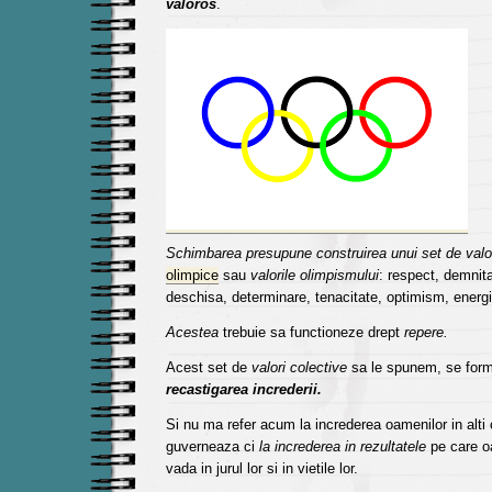
valoros
.
Schimbarea presupune construirea unui set de valor
olimpice
sau
valorile olimpismului
: respect, demnita
deschisa, determinare, tenacitate, optimism, ener
Acestea
trebuie sa functioneze drept
repere.
Acest set de
valori colective
sa le spunem, se fo
recastigarea increderii.
Si nu ma refer acum la increderea oamenilor in alti 
guverneaza ci
la increderea in rezultatele
pe care oa
vada in jurul lor si in vietile lor.