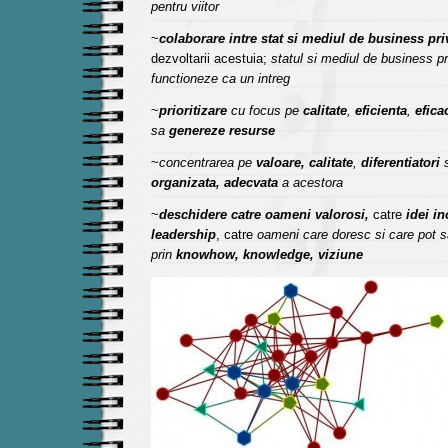
pentru viitor
~
colaborare intre stat si mediul de business pri
dezvoltarii acestuia;
statul si mediul de business pr
functioneze ca un intreg
~
prioritizare
cu focus pe
calitate
,
eficienta
,
efica
sa
genereze resurse
~
concentrarea pe
valoare,
calitate
,
diferentiatori
organizata, adecvata
a acestora
~
deschidere catre oameni valorosi,
catre
idei in
leadership
, catre
oameni care doresc si care pot s
prin
knowhow, knowledge, viziune