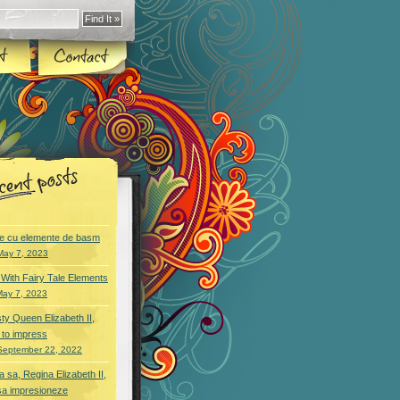
e cu elemente de basm
May 7, 2023
With Fairy Tale Elements
May 7, 2023
ty Queen Elizabeth II,
 to impress
September 22, 2022
 sa, Regina Elizabeth II,
sa impresioneze