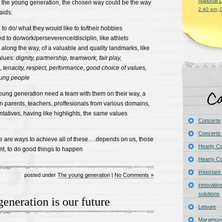
National 
or the young generation, the chosen way could be the way
2:40 pm, 
aids:
 to do/ what they would like to to/their hobbies
 to do/work/perseverence/disciplin, like athlets
 along the way, of a valuable and quality landmarks, like
alues:
dignity
, partnership, teamwork, fair play,
 tenacity, respect, performance, good choice of values,
oung people
 young generation need a team with them on their way, a
 parents, teachers, proffesionals from various domains,
atives, having like highlights, the same values
Concerte
Concerts 
ere are ways to achieve all of these….depends on us, those
Hearty C
t, to do good things to happen
Hearty Co
important
posted under
The young generation
|
No Comments »
innovativ
solutions
eneration is our future
Leisure
Maramure