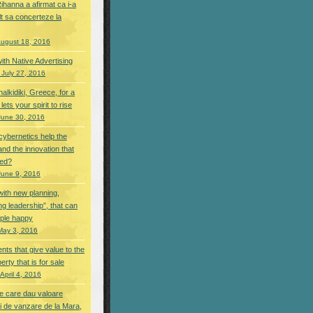
ihanna a afirmat ca i-a
lt sa concerteze la
August 18, 2016
ith Native Advertising
 July 27, 2016
Chalkidiki, Greece, for a
lets your spirit to rise
June 30, 2016
ybernetics help the
nd the innovation that
eed?
June 9, 2016
with new planning,
ng leadership”, that can
ple happy
May 3, 2016
nts that give value to the
rty that is for sale
April 4, 2016
e care dau valoare
ii de vanzare de la Mara,