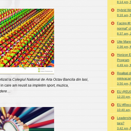
8:14 pm, 
Hybrid Wo
9:16 am, 
Facing #
normal” c
8:37 am, 
Uite Mare
2:36 pm, 
Horizon E
Program
4:49 pm, 
Realitati
minivacan
tizat la
Colegiul National de Arta Octav Bancila din Iasi
,
3:50 pm, 
 in care am reusit
sa impletim sport, muzica,
idere
…
EU @EUC
12:20 pm,
EU #Rec
10:40 am,
Leadershi
tara?
3:42 pm, A