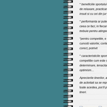
*
beneficiile sportului
de relaxare
,
practica
insuti si cu cei din jur
*
performanta
ar pute
ceea ce faci
, in fiec
trebuie pentru atinge
*pentru competitie
, e
cunosti valorile; con
corect, potrivit
*
caracteristicile spor
competitie cum este 
determinare, tenacita
optimism…
Aprecierile tinerilor
,
a
de activitati sa se re
toate acestea,
pot fi 
tineri.