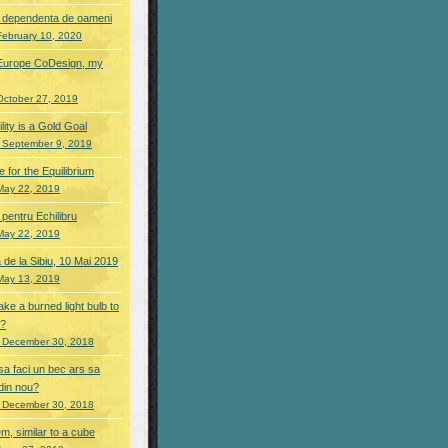
 si dependenta de oameni
February 10, 2020
Europe CoDesign, my
October 27, 2019
lity is a Gold Goal
 September 9, 2019
 for the Equilibrium
May 22, 2019
 pentru Echilibru
May 22, 2019
 de la Sibiu, 10 Mai 2019
May 13, 2019
ke a burned light bulb to
n?
 December 30, 2018
sa faci un bec ars sa
din nou?
 December 30, 2018
m, similar to a cube