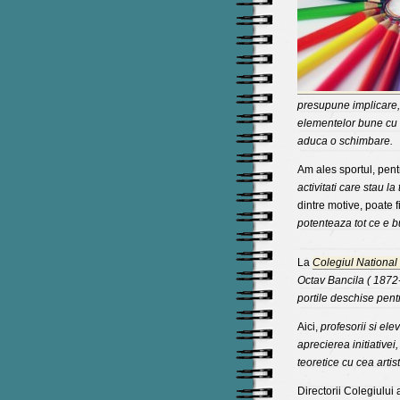
presupune implicare, 
elementelor bune cu 
aduca o schimbare.
Am ales sportul, pen
activitati care stau la
dintre motive, poate f
potenteaza tot ce e bu
La
Colegiul National 
Octav Bancila ( 1872
portile deschise pentr
Aici,
profesorii si ele
aprecierea initiativei
teoretice cu cea artist
Directorii Colegiului