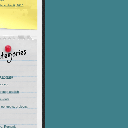
Day
December 6, 2015
( english)
oncept
ncept english
 events
e concepts, projects,
s, Romania