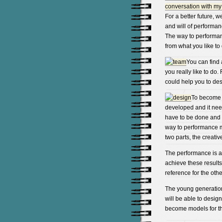
conversation with my
For a better future, 
and will of performan
The way to performanc
from what you like to
You can find 
you really like to do.
could help you to des
To become t
developed and it need
have to be done and t
way to performance m
two parts, the creativ
The performance is ab
achieve these results
reference for the othe
The young generatio
will be able to design
become models for th