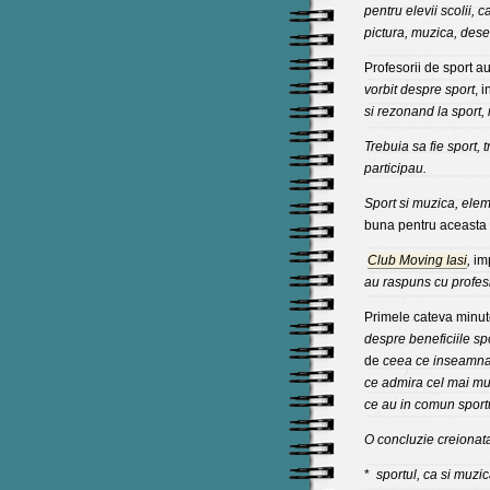
pentru elevii scolii, 
pictura, muzica, dese
Profesorii de sport au 
vorbit despre sport
, 
si rezonand la sport, 
Trebuia sa fie sport, 
participau.
Sport si muzica, ele
buna pentru aceasta a
Club Moving Iasi
,
im
au raspuns cu profes
Primele cateva minut
despre beneficiile spo
de
ceea ce inseamna
ce admira cel mai mul
ce au in comun sportu
O concluzie creionata 
*
sportul, ca si muzic