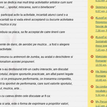
6:53 pm, 
care se dedica mai mult timp activitatilor artistice cum sunt
nul…, sportul, miscarea, sunt o binefacere”.
Sistemul 
6:07 pm, 
participat activ la activitate, incantati
atunci cand s-a
#LoveFor
incantati sa-si vada
elevii acceptand cu bucurie activitatea
Responsab
muzica si joy.
Nevoie de
7:39 pm, 
trebuia sa placa, sa fie acceptat de catre tinerii care
#LoveForN
Sustainab
mente de dans, de aerobic pe muzica
…a fost o alegere
these tog
ctivitate.
7:25 pm, 
Majestate
preuna cu
antrenorii de zumba,
au aratat
o deschidere si
Romaniei
ionalism acestei propuneri
.
10:50 pm,
e s-au desfasurat intr-un
cadru interactiv
, am discutat
His Majest
rtului
,
despre sporturile practicate
, am aflat pareri legate
Romania
 si ce presupune performanta,
ce inseamna competitia
,
10:48 pm,
t la sportivii de performanta
, care sunt
valorile sportului,
Sa conduc
l, muzica, arta
…
rezultate 
5:32 pm, 
cu cateva dintre cele discutate ar fi ca:
My Perce
a si arta
, este
o forma de exprimare a propriilor valori
,
1:17 pm, 