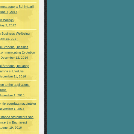
 mea asupra Schimbarii
June 7, 2017
or Willings
May 3, 2017
n Business Wellbeing
pril 14, 2017
ui Brancusi, besides
s communicating Evolution
 December 12, 2016
ui Brancusi, pe langa
seamna si Evolutie
December 11, 2016
ion to the aspirations,
lings
November 1, 2016
entie acordata nazuintelor
November 1, 2016
ihanna statements she
oncert in Bucharest
August 19, 2016