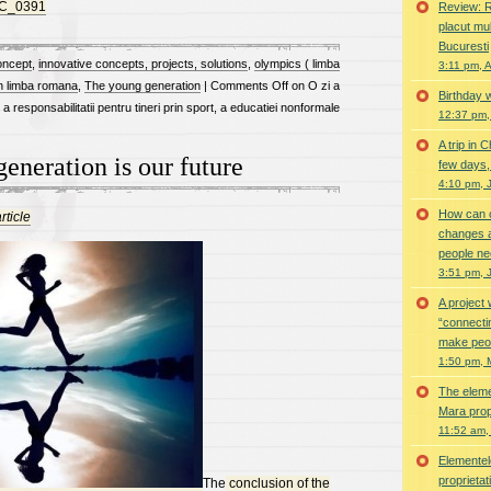
Review: R
placut mu
Bucuresti
oncept
,
innovative concepts, projects, solutions
,
olympics ( limba
3:11 pm, 
in limba romana
,
The young generation
|
Comments Off
on O zi a
Birthday w
i, a responsabilitatii pentru tineri prin sport, a educatiei nonformale
12:37 pm,
A trip in 
eneration is our future
few days, 
4:10 pm, 
How can c
ticle
changes a
people n
3:51 pm, 
A project 
“connecti
make peo
1:50 pm, 
The eleme
Mara prope
11:52 am, 
Elementel
proprietat
The
conclusion of the