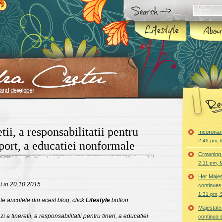
etii, a responsabilitatii pentru
Incoronar
2:49 pm, 
sport, a educatiei nonformale
Crowning 
2:11 pm, 
Her Majes
cat in 20.10.2015
continues
1:31 pm, 
te aricolele din acest blog, click
Lifestyle
button
Majestatea
i a tineretii, a responsabilitatii pentru tineri, a educatiei
continua 