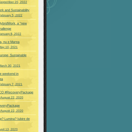
September 20, 2022
rk and Sustainability
February 5, 2022
HybridWork, a “new
hallenge
January 8, 2022
a, nu e Marea
May 10, 2021
urope, Sustainable
March 30, 2021
 de weekend in
ta
February 7, 2021
O #RecoveryPackage
 August 22, 2020
overyPackage
 August 22, 2020
p? Lumina? Iubire de
pril 13, 2020