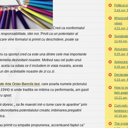
Politicul
5:44 pm, 
#Horizon
views
Cred ca
nonformalul
4:51 pm, 
responsabilitate, idei noi
. Privit
ca un potentator al
Sustainabi
care vine formalul
si
primit cu deschidere
,
poate sa
12:44 pm,
Assurance
tru ca
sportul cred ca este una dintre cele mai importante
8:55 am, 
 temelia dezvoltarii noastre
. Motivul sau cel putin unul
Asigurare
i acela ca
odata ce il includem in viata noastra, acesta
8:35 am, 
n din activitatile noastre de zi cu zi.
Declaratia
6:33 am, 
de Arta Octav Bancila Iasi
,
care poarta numele pictorului
How to ma
-1944)
si unde traditia se imbina cu performanta,
am gasit
light agai
u sport.
10:21 am,
vii doresc „ sa fie maestri intr-o lume care le apartine” prin
Cum poti 
, dezvoltarea potentialului creativ, imbinarea pregatirii
lumineze 
ica.
10:19 am,
The syste
 au primit cu empatie propunerea, accentuand faptul ca”