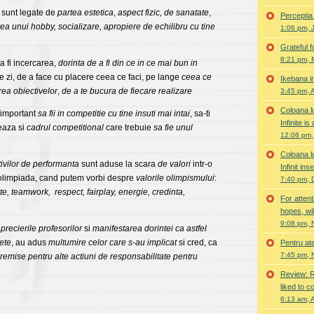
sunt legate de
partea estetica
,
aspect fizic, de sanatate
,
Perceptia
rea unui hobby, socializare, apropiere de echilibru cu tine
1:06 pm, 
Grateful f
8:21 pm, 
a fi incercarea,
dorinta de a fi din ce in ce mai bun in
are zi, de a face cu placere ceea ce faci, pe lange
ceea ce
Ikebana i
rea obiectivelor
,
de a te bucura de fiecare realizare
3:45 pm, A
Coloana l
 important
sa fii in competitie cu tine insuti mai intai
, sa-ti
Infinite i
teaza si
cadrul competitional
care trebuie
sa fie unul
12:06 pm,
Coloana l
tivilor de performanta
sunt aduse la scara
de valori
intr-o
Infinit in
olimpiada, cand putem vorbi despre
valorile olimpismului
:
7:40 pm, 
te, teamwork, respect, fairplay, energie, credinta,
For attent
hopes, wil
9:08 pm, 
precierile profesorilor
si
manifestarea dorintei ca astfel
pete
, au adus
multumire celor care s-au implicat
si cred, ca
Pentru at
7:45 pm, 
premise pentru alte actiuni de responsabilitate pentru
Review: R
liked to c
6:13 am, 