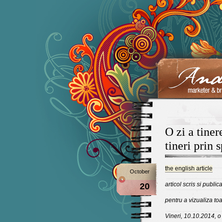
O zi a tiner
tineri prin 
the english article
October
articol scris si publi
20
pentru a vizualiza toa
Vineri, 10.10.2014, o z