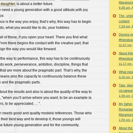
Maramur
 daughter
, is about a better future.
9:38 am, A
we need a young generation with a good attitude,with joy
ce.
The „shini
content
e is the way you enjoy, that’s why, this way has to begin
7:29 pm, 
 do, what you would like to do, your hobbies.
Despre pri
all of these, if you open your heart. There you find what
#friendsd
 From there begins the contact with the creative part, that
11:47 pm,
ign the way you would like forward.
About fri
he way to performance, this way has to be continuously
#friendsd
11:17 pm,
s work, perseverance, ambition, discipline, things that
hat are more about the pragmatic part. That’s why, the
What mea
eans also the capacity to continuously balance these
3:16 pm, 
e and the pragmatic parts.
Tata, Vas
Ucrainea
out the results and also is about the quality of the way to
1:58 pm, 
, “when you’ll arrive where you want, to be an example /a
rs, to be appreciated…. ”.
My father,
Romanian,
n needs good and quality models/ references. Those who
Maramure
 their best way and to develop it, those youngs will
1:50 pm, 
e future young generation and for the community.
About the