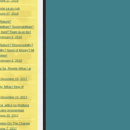
June 27, 2018
este ca un cub
June 27, 2018
Nature?
ilitate? Sustenabilitate?
 bani? Toate la un loc!
February 2, 2018
ature? Responsibility?
ility? Need of Money? All
ether!
February 2, 2018
a Sa, Regele Mihai I al
 December 15, 2017
y, Mihai I King of
 December 15, 2017
a, adica sa produca
catre prosperitate
June 20, 2017
ption On The Change
June 7, 2017