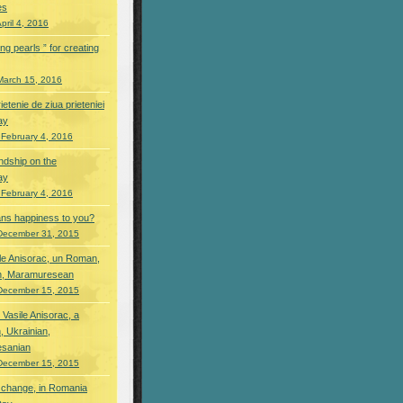
es
pril 4, 2016
ng pearls ” for creating
March 15, 2016
etenie de ziua prieteniei
ay
 February 4, 2016
endship on the
ay
 February 4, 2016
ns happiness to you?
December 31, 2015
ile Anisorac, un Roman,
n, Maramuresean
December 15, 2015
 Vasile Anisorac, a
 Ukrainian,
sanian
December 15, 2015
 change, in Romania