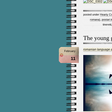
posted under
Hearty C
romana)
,
postari 
tinereti
The young g
romanian language ar
February
11