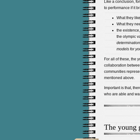
Like a conclusion, f
to performance if it br
What they like
What they need
the existence,
the olympic v
determination,
models for y
For all of these, the
collaboration between
communities represent
mentioned above.
Important is that, th
who are able and wan
The young g