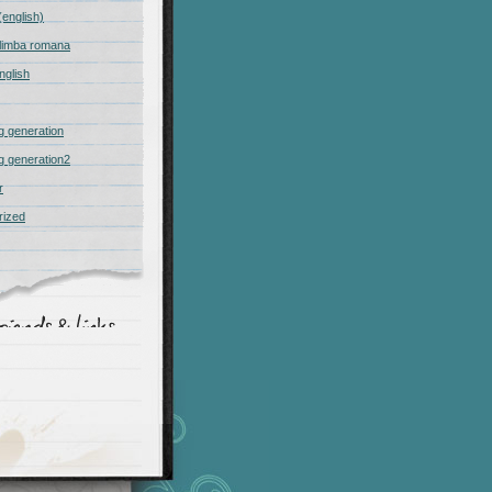
(english)
n limba romana
nglish
 generation
 generation2
r
rized