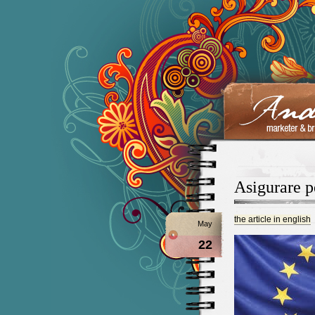
Asigurare p
the article in english
May
22