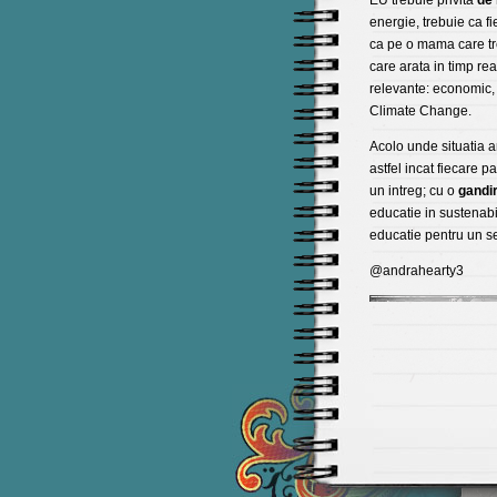
EU trebuie privita
de 
energie, trebuie ca fi
ca pe o mama care tr
care arata in timp real 
relevante: economic, 
Climate Change.
Acolo unde situatia 
astfel incat fiecare p
un intreg; cu o
gandi
educatie in sustenabi
educatie pentru un s
@andrahearty3