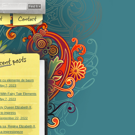
e cu elemente de basm
May 7, 2023
With Fairy Tale Elements
May 7, 2023
ty Queen Elizabeth II,
 to impress
September 22, 2022
 sa, Regina Elizabeth II,
sa impresioneze