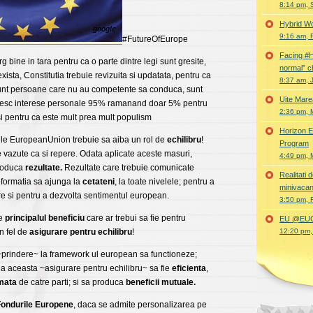
8:14 pm, 
Hybrid Wo
9:16 am, 
#FutureOfEurope
Facing #
g bine in tara pentru ca o parte dintre legi sunt gresite,
normal” c
xista, Constitutia trebuie revizuita si updatata, pentru ca
8:37 am, 
sunt persoane care nu au competente sa conduca, sunt
Uite Mare
esc interese personale 95% ramanand doar 5% pentru
2:36 pm, 
 si pentru ca este mult prea mult populism
Horizon E
rile EuropeanUnion trebuie sa aiba un rol de
echilibru
!
Program
e vazute ca si repere. Odata aplicate aceste masuri,
4:49 pm, 
produca
rezultate.
Rezultate care trebuie comunicate
Realitati
 informatia sa ajunga la
cetateni
, la toate nivelele; pentru a
minivacan
e si pentru a dezvolta sentimentul european.
3:50 pm, 
te
principalul beneficiu
care ar trebui sa fie pentru
EU @EUC
n fel de
asigurare pentru echilibru
!
12:20 pm,
prindere~ la framework ul european sa functioneze;
 la aceasta ~asigurare pentru echilibru~ sa fie
eficienta
,
mata
de catre parti; si sa produca
beneficii mutuale.
ondurile Europene
, daca se admite personalizarea pe