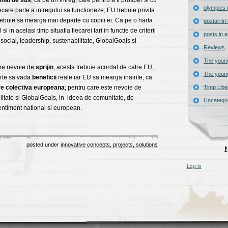
mai de sus
; ca pe un intreg, care pentru a fi prosper si cu
olympics 
ecare parte a intregului sa functioneze; EU trebuie privita
ebuie sa mearga mai departe cu copiii ei. Ca pe o harta
postari i
si in acelasi timp situatia fiecarei tari in functie de criterii
posts in e
social, leadership, sustenabilitate, GlobalGoals si
Reviews
The young
are nevoie de
sprijin
, acesta trebuie acordat de catre EU,
The young
arte sa vada
beneficii
reale iar EU sa mearga inainte, ca
re colectiva europeana
; pentru care este nevoie de
Timp Libe
litate si GlobalGoals, in ideea de comunitate, de
Uncatego
entiment national si european.
posted under
innovative concepts, projects, solutions
Log in