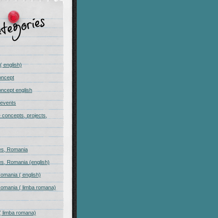
( english)
oncept
ncept english
 events
e concepts, projects,
s, Romania
s, Romania (english)
omania ( english)
omania ( limba romana)
( limba romana)