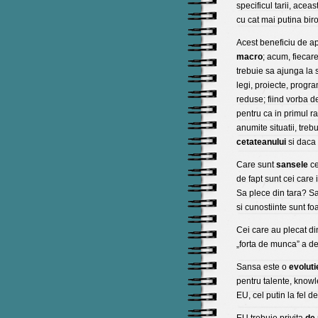
specificul tarii, aceas
cu cat mai putina biro
Acest beneficiu de ap
macro
; acum, fiecar
trebuie sa ajunga la 
legi, proiecte, progra
reduse; fiind vorba d
pentru ca in primul r
anumite situatii, tre
cetateanului
si daca
Care sunt
sansele
ce
de fapt sunt cei care
Sa plece din tara? Sa
si cunostiinte sunt foa
Cei care au plecat di
„forta de munca” a deve
Sansa este o
evoluti
pentru talente, knowl
EU, cel putin la fel d