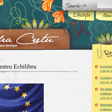
entru Echilibru
Incoronar
2:49 pm, 
Crowning 
2:11 pm, 
Her Majes
continues
1:31 pm, 
Majestatea
continua 