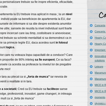
ta personalizare trebuie sa fie inspre eficienta, eficacitate,
cratie.
artenenta la EU trebuie insa aplicat in masa ; la un
nivel
e individ poate sa beneficieze de apartenenta la EU, dar
sursele de informare si sa stie despre existenta anumitor
Concerte
me utile; sansele de reusita la nivel individual sunt foarte
Concerts 
espre incercari care iau timp, costisitoare si anevoioase;
and trebuie sa schimbi mentalitati si sa demonstrezi ca in
Hearty C
buie sa primeze legile EU, daca acestea sunt
in folosul
Hearty Co
 sunt
logice.
important
lor care nu voteaza lispa capacitatii de a conduce? Care
innovativ
 in proportie de 90% inteleg
sa fie europeni
; Ce sa faca?
solutions
nsele ca acestia sa profeseze la nivelul lor de pregatire
Leisure
rte mici!
Maramure
n tara au plecat ca si
„forta de munca”
iar nevoia de
Maramure
nit o realitate si in tara.
MICE in R
e a societatii
; Cred ca EU trebuie sa
faciliteze
sanse
MICE in R
edge, profesionisti, inovatori, game changeri, in intreaga
moments
e mult ca si „forta de munca”
olympics 