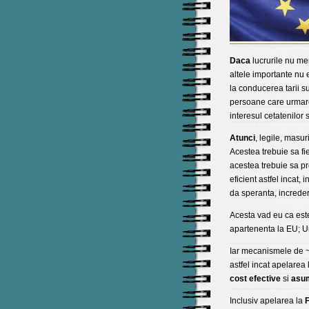
Daca
lucrurile nu mer
altele importante nu e
la conducerea tarii 
persoane care urmar
interesul cetatenilor
Atunci
, legile, masu
Acestea trebuie sa fi
acestea trebuie sa 
eficient astfel incat,
da speranta, increder
Acesta vad eu ca es
apartenenta la EU; U
Iar mecanismele de ~
astfel incat apelarea
cost efective
si
asu
Inclusiv apelarea la
F